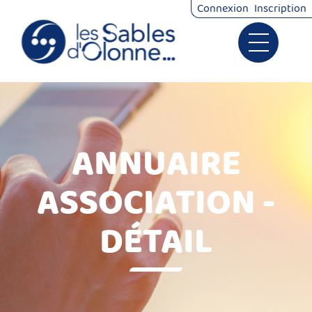
Connexion
Inscription
Ouvrir le 
Signalements
Démarches
ANNUAIRE
ASSOCIATION -
DÉTAIL