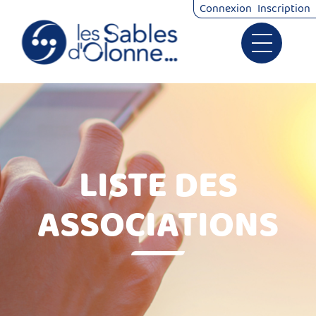
Connexion
Inscription
Ouvrir le 
Signalements
Démarches
LISTE DES
ASSOCIATIONS