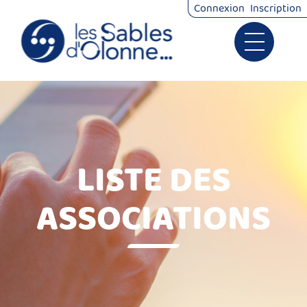
Connexion
Inscription
Ouvrir le 
Signalements
Démarches
LISTE DES
ASSOCIATIONS